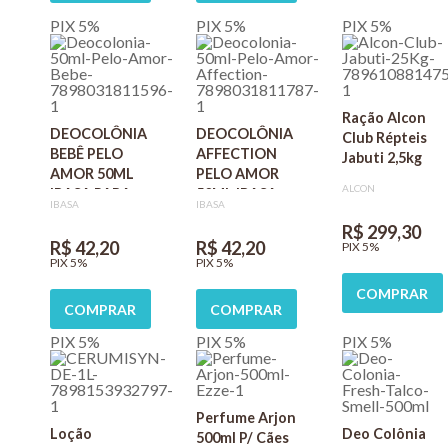
PIX 5%
PIX 5%
PIX 5%
Ração Alcon
DEOCOLÔNIA
DEOCOLÔNIA
Club Répteis
BEBÊ PELO
AFFECTION
Jabuti 2,5kg
AMOR 50ML
PELO AMOR
ALCON
IBASA PARA
50ML IBASA
IBASA
IBASA
CÃES E GATOS
PARA CÃES E
R$ 299,30
GATOS
R$ 42,20
R$ 42,20
PIX 5%
PIX 5%
PIX 5%
COMPRAR
COMPRAR
COMPRAR
PIX 5%
PIX 5%
PIX 5%
Perfume Arjon
Loção
Deo Colônia
500ml P/ Cães