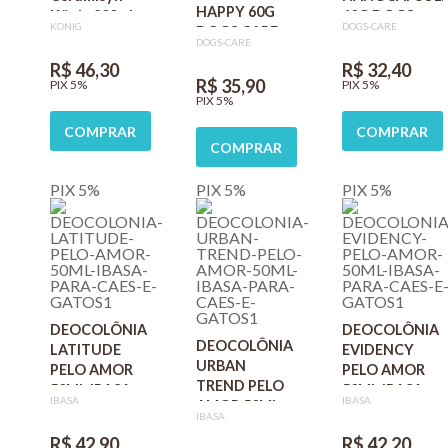
HAPPY 60G
König 200ml
60G DOGS
KONIG
DOGS-CARE
DOGS CARE
CARE PARA
DOGS-CARE
PARA CÃES E
CÃES E GATOS
R$ 46,30
R$ 32,40
GATOS
R$ 35,90
PIX 5%
PIX 5%
PIX 5%
COMPRAR
COMPRAR
COMPRAR
PIX 5%
PIX 5%
PIX 5%
DEOCOLÔNIA
DEOCOLÔNIA
DEOCOLÔNIA
LATITUDE
EVIDENCY
URBAN
PELO AMOR
PELO AMOR
TREND PELO
50ML IBASA
50ML IBASA
IBASA
IBASA
AMOR 50ML
PARA CÃES E
PARA CÃES E
IBASA
IBASA PARA
GATOS
GATOS
R$ 42,90
R$ 42,20
CÃES E GATOS