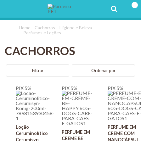
Cachorros
Higiene e Beleza
Perfumes e Loções
CACHORROS
Filtrar
Ordenar por
PIX 5%
PIX 5%
PIX 5%
Loção
PERFUME EM
PERFUME EM
Ceruminolítico
CREME COM
CREME BE
Cerumisyn
NANOCÁPSUL