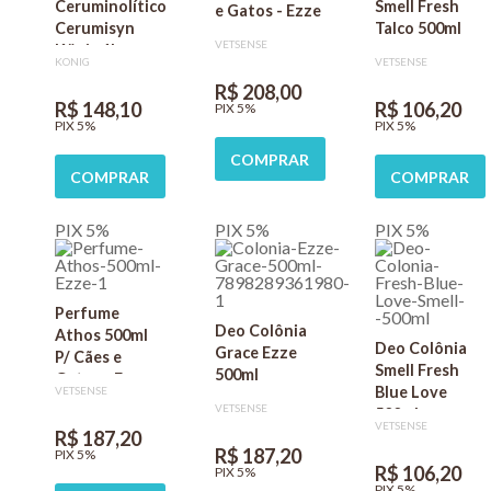
Ceruminolítico
Smell Fresh
e Gatos - Ezze
Cerumisyn
Talco 500ml
VETSENSE
König 1L
KONIG
VETSENSE
R$ 208,00
R$ 148,10
R$ 106,20
PIX 5%
PIX 5%
PIX 5%
COMPRAR
COMPRAR
COMPRAR
PIX 5%
PIX 5%
PIX 5%
Perfume
Deo Colônia
Athos 500ml
Deo Colônia
Grace Ezze
P/ Cães e
Smell Fresh
500ml
Gatos - Ezze
Blue Love
VETSENSE
VETSENSE
500ml
VETSENSE
R$ 187,20
R$ 187,20
PIX 5%
R$ 106,20
PIX 5%
PIX 5%