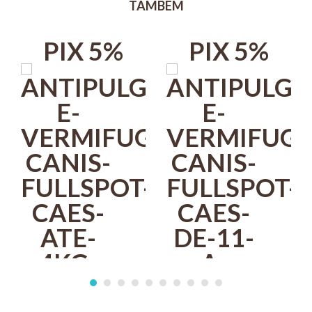
TAMBÉM
tratamento, controle e prevenção de parasitoses externas,
causadas por pulgas, carrapatos e ácaros da sarna, e parasitoses
internas, causadas por nematódeos e/o cestódeos.
PIX 5%
PIX 5%
Exerce efeito sobre os parasitas intestinais, enquanto elimina as
pulgas.
Modo de uso
Uso tópico - Spot On.
O Canis Fullspot é aplicado via spot-on, diretamente sobre a pele,
em uma área de distribuição desde a nuca até a altura dos ombros,
de modo a evitar que o animal se lamba.