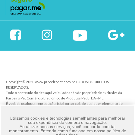
Copyright © 2020 www.parceiropet.com.br TODOS OS DIREITOS
RESERVADOS.
Todo o conteúdo do site aqui veiculados são de propriedade exclusiva da
Parceiro Pet Comércio Eletrônico de Produtos Pet LTDA - ME
É vedada qualquer reprodução, total ou parcial, de qualquer elemento de
identidade, sem expressa autorização. A violação de qualquer direito
mencionado implicará na responsabilização cível e criminal nos termos da
Utilizamos cookies e tecnologias semelhantes para melhorar
Lei.
sua experiência de compra e navegação.
Ao utilizar nossos serviços, você concorda com tal
Parceiro Pet Comércio de Produtos Pet LTDA - ME - CNPJ: 27.206.029/0001-
monitoramento. Entenda como funciona em nossa
política de
80