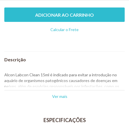
ADICIONAR AO CARRINHO
Calcular o Frete
Não sei meu CEP
Alcon Labcon Clean 15ml é indicado para evitar a introdução no
aquário de organismos patogênicos causadores de doenças em
peixes, além de espécies responsáveis por infestações, como os
caramujos.
Ver mais
O uso de Labcon Clean é importante, pois nem sempre é possível
manter peixes e plantas recém adquiridos em aquários de
quarentena.
Labcon Clean age sobre: