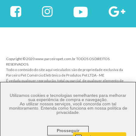
Copyright © 2020 www.parceiropet.com.br TODOS OS DIREITOS
RESERVADOS.
Todo o conteúdo do site aqui veiculados são de propriedade exclusiva da
Parceiro Pet Comércio Eletrônico de Produtos Pet LTDA - ME
É vedada qualquer reprodução, total ou parcial, de qualquer elemento de
identidade, sem expressa autorização. A violação de qualquer direito
mencionado implicará na responsabilização cível e criminal nos termos da
Utilizamos cookies e tecnologias semelhantes para melhorar
Lei.
sua experiência de compra e navegação.
Ao utilizar nossos serviços, você concorda com tal
Parceiro Pet Comércio de Produtos Pet LTDA - ME - CNPJ: 27.206.029/0001-
monitoramento. Entenda como funciona em nossa
política de
80
privacidade
.
Rua Ângelo Pereira, 92 - Vila Talarico - Cep. 03534-140 - São Paulo/SP
Prosseguir