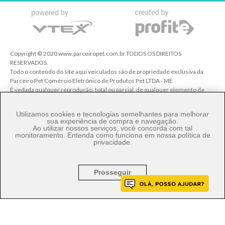
Copyright © 2020 www.parceiropet.com.br TODOS OS DIREITOS
RESERVADOS.
Todo o conteúdo do site aqui veiculados são de propriedade exclusiva da
Parceiro Pet Comércio Eletrônico de Produtos Pet LTDA - ME
É vedada qualquer reprodução, total ou parcial, de qualquer elemento de
identidade, sem expressa autorização. A violação de qualquer direito
mencionado implicará na responsabilização cível e criminal nos termos da
Utilizamos cookies e tecnologias semelhantes para melhorar
Lei.
sua experiência de compra e navegação.
Ao utilizar nossos serviços, você concorda com tal
Parceiro Pet Comércio de Produtos Pet LTDA - ME - CNPJ: 27.206.029/0001-
monitoramento. Entenda como funciona em nossa
política de
80
privacidade
.
Rua Ângelo Pereira, 92 - Vila Talarico - Cep. 03534-140 - São Paulo/SP
Prosseguir