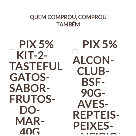
biomassa de insetos - BSF, farinha de vísceras de frango, farinha de
peixes e ovo integral, fornece níveis ideais de energia, proteínas,
QUEM COMPROU, COMPROU
vitaminas e minerais, essenciais ao desenvolvimento pleno e
saudável.
TAMBÉM
A presença de Prebiótico estimula o desenvolvimento de bactérias
benéficas no intestino, favorecendo a absorção máxima de
PIX 5%
PIX 5%
nutrientes.
Ingredientes de alta palatabilidade e digestibilidade proporcionam
sabor irresistível ao alimento.
Modo de uso
Fornecer Alcon Club Hedgehog em comedouro raso limpo e seco,
duas a três vezes ao dia.
Deixar água limpa e fresca sempre à disposição.
Para garantir o melhor aproveitamento dos nutrientes e o conforto
fisiológico dos Ouriços, o ideal é que o consumo diário de alimento
seja em torno de 4 a 7% do peso do animal.
Ouriço com 200 g: 8 a 14 g/dia (aproximadamente 1 a 2 colheres de