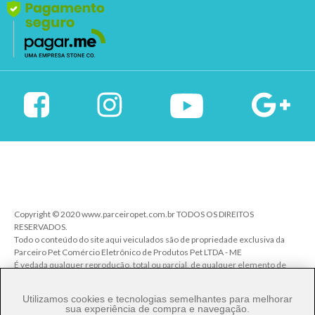
Copyright © 2020 www.parceiropet.com.br TODOS OS DIREITOS
RESERVADOS.
Todo o conteúdo do site aqui veiculados são de propriedade exclusiva da
Parceiro Pet Comércio Eletrônico de Produtos Pet LTDA - ME
É vedada qualquer reprodução, total ou parcial, de qualquer elemento de
identidade, sem expressa autorização. A violação de qualquer direito
mencionado implicará na responsabilização cível e criminal nos termos da
Utilizamos cookies e tecnologias semelhantes para melhorar
Lei.
sua experiência de compra e navegação.