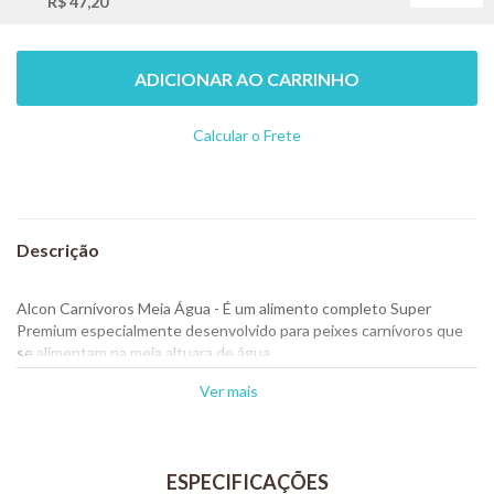
R$ 47,20
ADICIONAR AO CARRINHO
Calcular o Frete
Não sei meu CEP
Alcon Carnívoros Meia Água - É um alimento completo Super
Premium especialmente desenvolvido para peixes carnívoros que
se alimentam na meia altuara de água.
O processo de extrusão garante densidade ao alimento para que
Ver mais
afunde lentamente, enquanto o formato estimula a captura pelos
peixes predadores.
Ingredientes diferenciados, como Gammarus, lula e alho, garantem