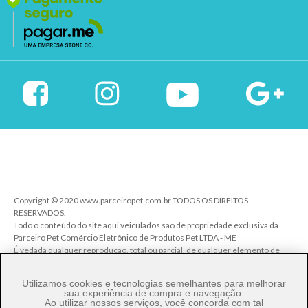
Copyright © 2020 www.parceiropet.com.br TODOS OS DIREITOS
RESERVADOS.
Todo o conteúdo do site aqui veiculados são de propriedade exclusiva da
Parceiro Pet Comércio Eletrônico de Produtos Pet LTDA - ME
É vedada qualquer reprodução, total ou parcial, de qualquer elemento de
identidade, sem expressa autorização. A violação de qualquer direito
mencionado implicará na responsabilização cível e criminal nos termos da
Utilizamos cookies e tecnologias semelhantes para melhorar
Lei.
sua experiência de compra e navegação.
Ao utilizar nossos serviços, você concorda com tal
Parceiro Pet Comércio de Produtos Pet LTDA - ME - CNPJ: 27.206.029/0001-