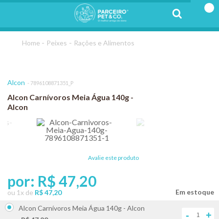
Peixes
Rações e Alimentos
Alcon
7896108871351_P
Alcon Carnívoros Meia Água 140g -
Alcon
Avalie este produto
por:
R$ 47,20
ou
1
x
de
R$ 47,20
Alcon Carnívoros Meia Água 140g - Alcon
-
+